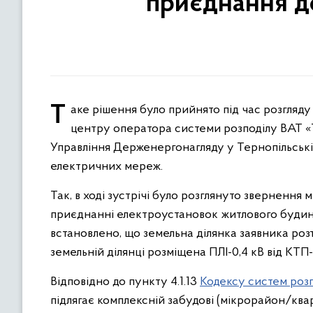
приєднання д
Таке рішення було прийнято під час розгляду звернень громадян на засіданні Інформаційно-консультативного
центру оператора системи розподілу ВАТ «
Управління Держенергонагляду у Тернопільській
електричних мереж.
Так, в ході зустрічі було розглянуто звернення
приєднанні електроустановок житлового будинку
встановлено, що земельна ділянка заявника розт
земельній ділянці розміщена ПЛІ-0,4 кВ від КТ
Відповідно до пункту 4.1.13
Кодексу систем роз
підлягає комплексній забудові (мікрорайон/квар