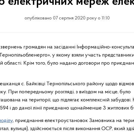
о електричних мереж еле
опубліковано 07 серпня 2020 року о 11:10
Тернопільобленерго», у якому взяли участь представник
 області. Крім того, було надано договори про приєднан
 мешканця с. Байківці Тернопільського району щодо відмо
. При попередньому розгляді, з виїздом на місце, було
ашована на території, що підлягає комплексній забудові. 
П-594 і до даної лінії приєднано щонайменше 3 житлових 
поділу
, приєднання електроустановок Замовника на терит
тал, вулиця), здійснюється після виконання ОСР, який зд