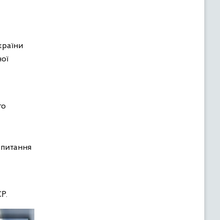
країни
ної
го
 питання
Р.