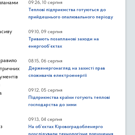
,
 планами
09:26
10 серпня
Теплові підприємства готуються до
прийдешнього опалювального періоду
асиву
,
09:10
09 серпня
Тривають позапланові заходи на
енергооб’єктах
правило
,
08:15
06 серпня
ктричних
Держенергонагляд на захисті прав
споживачів електроенергії
кументів
и
,
09:12
05 серпня
а
Підприємства країни готують теплові
господарства до зими
,
09:13
04 серпня
з
На об’єктах Кіровоградобленерго
розслідували технологічне порушення