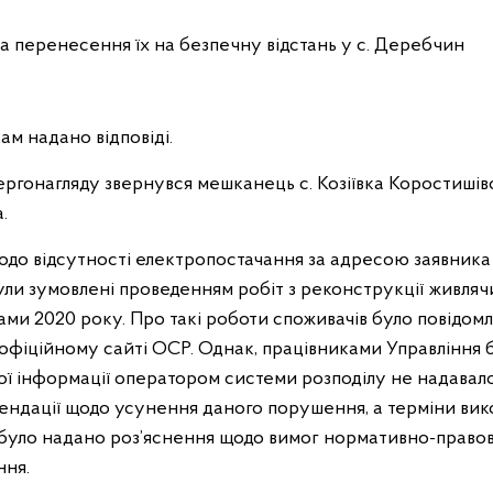
а перенесення їх на безпечну відстань у с. Деребчин
ам надано відповіді.
ргонагляду звернувся мешканець с. Козіївка Коростишів
.
одо відсутності електропостачання за адресою заявника
ли зумовлені проведенням робіт з реконструкції живляч
ами 2020 року. Про такі роботи споживачів було повідом
 офіційному сайті ОСР. Однак, працівниками Управління 
ої інформації оператором системи розподілу не надавало
ендації щодо усунення даного порушення, а терміни ви
у було надано роз’яснення щодо вимог нормативно-правов
ння.