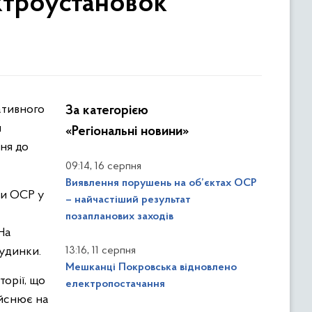
ктроустановок
За категорією
и
«Регіональні новини»
ня до
,
09:14
16 серпня
Виявлення порушень на об’єктах ОСР
ви ОСР у
– найчастіший результат
позапланових заходів
На
,
будинки.
13:16
11 серпня
Мешканці Покровська відновлено
орії, що
електропостачання
ійснює на