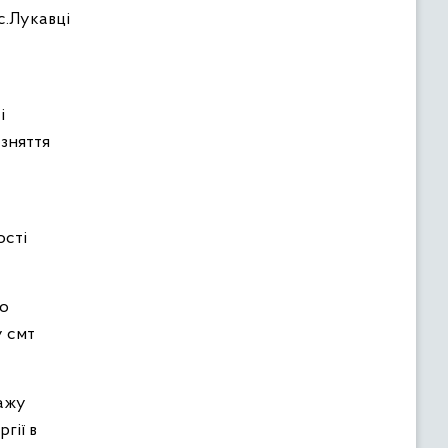
с.Лукавці
і
 зняття
ості
до
у смт
тажу
гії в