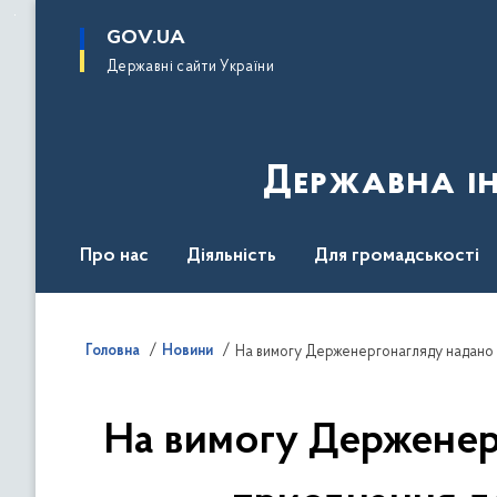
до
основного
GOV.UA
вмісту
Державні сайти України
Державна ін
Про нас
Діяльність
Для громадськості
Контакти
Головна
Новини
На вимогу Держенергонагляду надано 
На вимогу Держенер