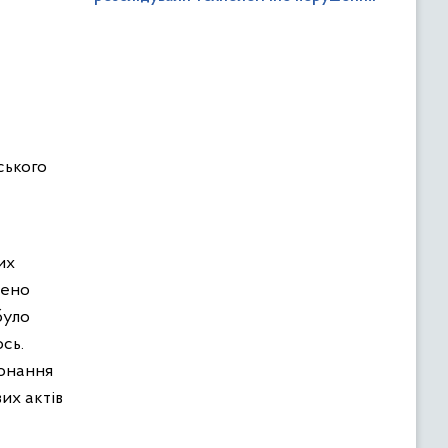
ського
их
лено
було
сь.
конання
их актів