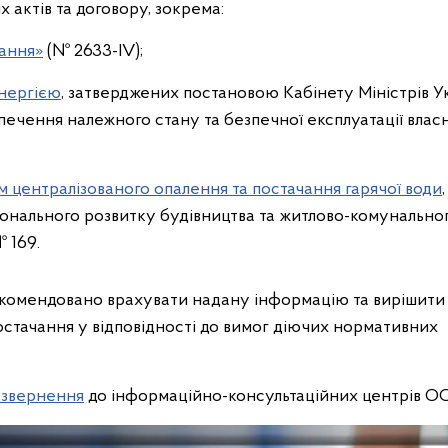
актів та договору, зокрема:
ання»
(№ 2633-IV);
нергією
, затверджених постановою Кабінету Міністрів У
печення належного стану та безпечної експлуатації влас
м централізованого опалення та постачання гарячої води
,
онального розвитку будівництва та житлово-комунально
 169.
 рекомендовано врахувати надану інформацію та вирішити
остачання у відповідності до вимог діючих нормативних
 звернення
до інформаційно-консультаційних центрів ОС