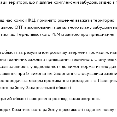
ації території, що підлягає комплексній забудові, згідно з
д час комісії ІКЦ, прийнято рішення вважати територію
цькою ОТГ викопіювання з детального плану забудови м
тися до Тернопільського РЕМ із заявою про приєднання
області, за результатом розгляду звернень громадян, на
ня технічних заходів з приведення технічного стану еле
ель заявників, у відповідність до вимог нормативних до
равління про їх виконання. Звернення стосувалися замін
ктропередачі за місцем проживання громадян в с. Лазещин
ького району Закарпатської області.
ький області завершено розгляд таких звернень:
родок Козятинського району щодо якості надання послуг 