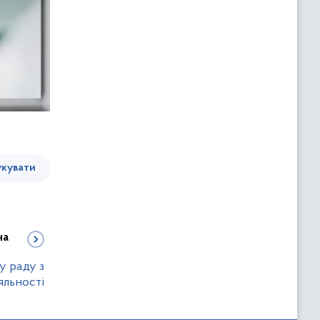
кувати
на
у раду з
яльності