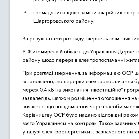
громадянина щодо заміни аварійних опор т
Шаргородського району.
За результатами розгляду звернень всім заявник
У Житомирській області до Управління Держене
району щодо перерв в електропостачанні житла
При розгляді звернення, за інформацією ОСР щ
встановлено, що перерви електропостачання бу
мереж 0,4 кВ на виконання інвестиційної прогр
заздалегідь, шляхом розміщення оголошення на
виявлено, що повідомлення через засоби масов
Керівництву ОСР було надано відповідні реком
взято Управлінням на контроль. Також заявник
у галузі електроенергетики із зазначеного пита