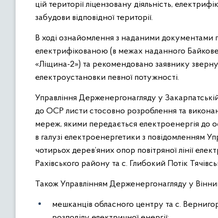
цій території ліцензовану діяльність, електрифік
забудови відповідної території.
В ході ознайомлення з наданими документами пі
електрифікованою (в межах наданного Байкове
«Ліщина-2») та рекомендовано заявнику зверну
електроустановки певної потужності.
Управління Держенергонагляду у Закарпатській 
до ОСР листи стосовно розроблення та виконан
мереж, якими передається електроенергія до ос
в галузі електроенергетики з повідомленням Уп
чотирьох дерев’яних опор повітряної лінії еле
Рахівського району та с. Глибокий Потік Тячівс
Також Управлінням Держенергонагляду у Вінниц
мешканців обласного центру та с. Верниго
розподілу електричної енергії;