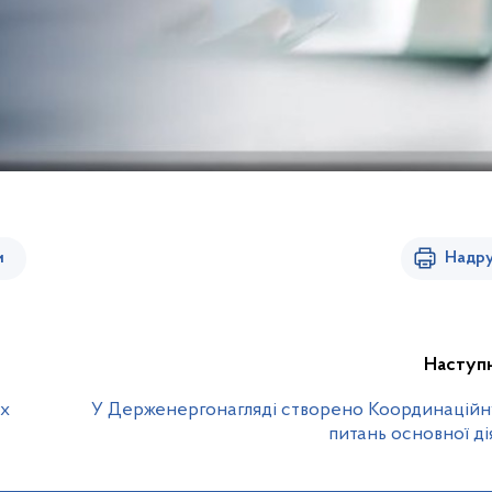
и
Надру
Наступ
их
У Держенергонагляді створено Координаційн
питань основної ді