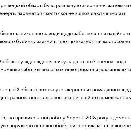
нівецькій області було розглянуто звернення жительки 
ергії, параметри якості якої не відповідають вимогам
блено та виконано заходи щодо забезпечення надійного 
лового будинку заявниці, про що вказує її заява стосовно
області у відповіді заявнику надано роз’яснення щодо
 можливих збитків внаслідок недотримання показників як
онецькій області розглянуто звернення громадянина що
і централізованого теплопостачання до його помешкання 
о, що при виконанні робіт у березні 2018 року з демон
було порушено основні обов’язки споживача теплової енер