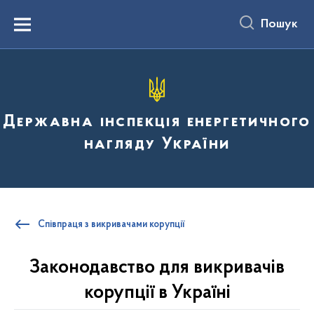
до
основного
Пошук
вмісту
Menu
Державна інспекція енергетичного
нагляду України
Співпраця з викривачами корупції
Законодавство для викривачів
корупції в Україні