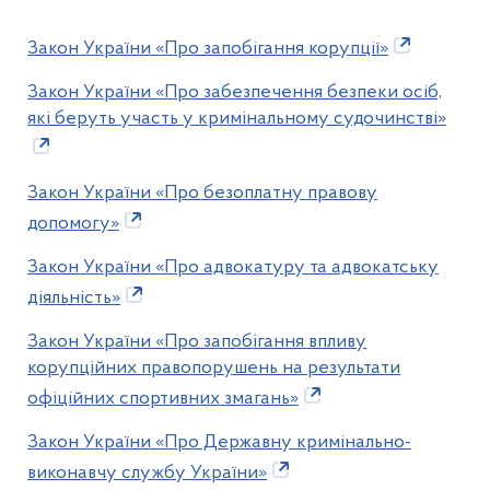
Закон України «Про запобігання корупції»
Закон України «Про забезпечення безпеки осіб,
які беруть участь у кримінальному судочинстві»
Закон України «Про безоплатну правову
допомогу»
Закон України «Про адвокатуру та адвокатську
діяльність»
Закон України «Про запобігання впливу
корупційних правопорушень на результати
офіційних спортивних змагань»
Закон України «Про Державну кримінально-
виконавчу службу України»