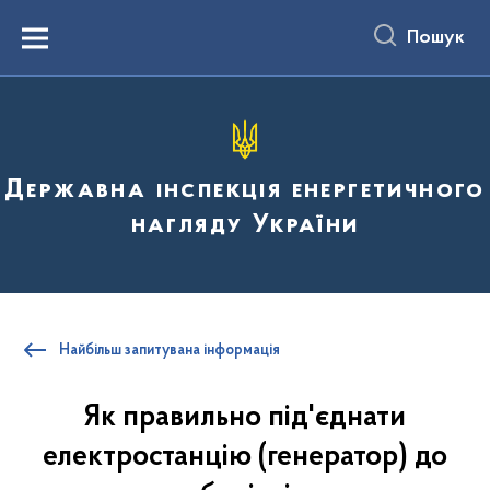
до
основного
Пошук
вмісту
Menu
Державна інспекція енергетичного
нагляду України
Найбільш запитувана інформація
Як правильно під'єднати
електростанцію (генератор) до