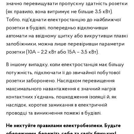
значно перевищувати пропускну здатність розетки
(як правило, вона витримує не більше 3,5 кВт).
Тобто, під'єднати електростанцію до найближчої
розетки в будівлі, попередньо відключивши
автомати на ввідному щитку або викрутивши плавкі
запобіжники, можна лише перевіривши параметри
розетки (10А – 2,2 кВт або 15А – 3,5 кВт).
В іншому випадку, коли електростанція має більшу
потужність, підключати її до звичайної побутової
розетки заборонено. Наслідком перевищення
максимального навантаження є значний нагрів
контактних з’єднань, пошкодження ізоляції й, як
наслідок, коротке замикання в електричній
проводці та виникнення пожежі в будівлі.
Не нехтуйте правилами електробезпеки. Будьте
обережними, бережіть себе та своїх близьких!