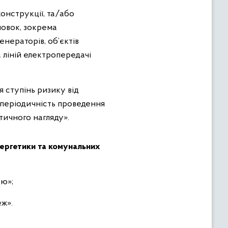
конструкції, та/або
новок, зокрема
нераторів, об’єктів
 ліній електропередачі
я ступінь ризику від
 періодичність проведення
тичного нагляду».
нергетики та комунальних
єю»;
ж».