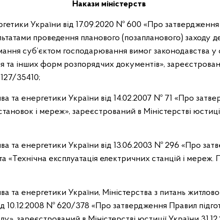
Накази міністерств
ргетики України від 17.09.2020 № 600 «Про затвердження
льтатами проведення планового (позапланового) заходу д
мання суб’єктом господарювання вимог законодавства у 
я та інших форм розпорядчих документів», зареєстровани
1127/35410;
ива та енергетики України від 14.02.2007 № 71 «Про затв
становок і мереж», зареєстрований в Міністерстві юстиці
ива та енергетики України від 13.06.2003 № 296 «Про зат
 «Технічна експлуатація електричних станцій і мереж. П
ива та енергетики України, Міністерства з питань житлов
ід 10.12.2008 № 620/378 «Про затвердження Правил підго
у», зареєстрований в Міністерстві юстиції України 31.12