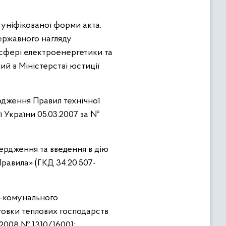
 уніфікованої форми акта,
ержавного нагляду
сфері електроенергетики та
й в Міністерстві юстиції
ердження Правил технічної
ї України 05.03.2007 за №
вердження та введення в дію
равила» (ГКД 34.20.507-
о-комунального
товки теплових господарств
.2008 № 1310/16001;