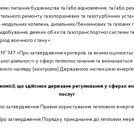
Деякі питання будівництва та/або відновлення, та/або ре
ітального ремонту газопоршневих та газотурбінних уста
-модульних котелень, дизельних/бензинових та газових ге
идобування, деяких об’єктів газотранспортної системи та
ріод воєнного стану»;
 № 747 «Про затвердження критеріїв, за якими оцінюєтьс
кої діяльності у сфері теплопостачання та визначається
вного нагляду (контролю) Державною інспекцією енерге
комісії, що здійснює державне регулювання у сферах е
послуг
Про затвердження Правил користування тепловою енергі
«Про затвердження Порядку приєднання до теплових мере