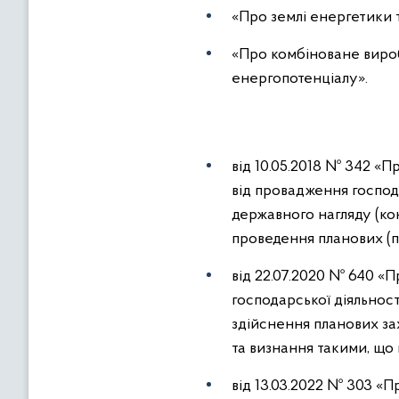
«Про землі енергетики 
«Про комбіноване вироб
енергопотенціалу».
від 10.05.2018 № 342 «
від провадження господ
державного нагляду (ко
проведення планових (п
від 22.07.2020 № 640 «
господарської діяльнос
здійснення планових за
та визнання такими, що 
від 13.03.2022 № 303 «