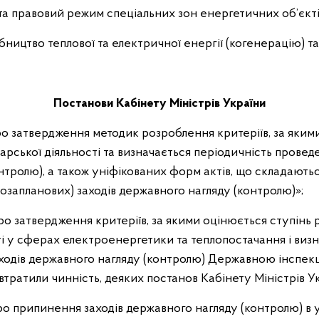
та правовий режим спеціальних зон енергетичних об’єкті
ництво теплової та електричної енергії (когенерацію) т
Постанови Кабінету Міністрів України
Про затвердження методик розроблення критеріїв, за яким
арської діяльності та визначається періодичність провед
нтролю), а також уніфікованих форм актів, що складаютьс
озапланових) заходів державного нагляду (контролю)»;
Про затвердження критеріїв, за якими оцінюється ступінь
ті у сферах електроенергетики та теплопостачання і виз
ходів державного нагляду (контролю) Державною інспекц
втратили чинність, деяких постанов Кабінету Міністрів У
Про припинення заходів державного нагляду (контролю) в 