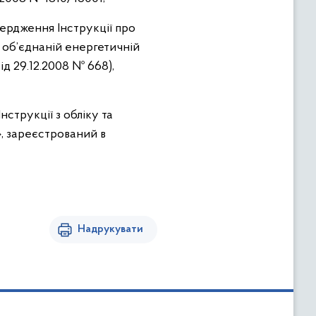
вердження Інструкції про
в об’єднаній енергетичній
ід 29.12.2008 № 668),
струкції з обліку та
», зареєстрований в
Надрукувати