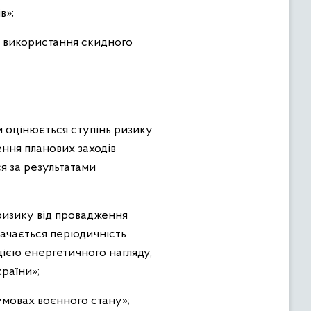
в»;
а використання скидного
и оцінюється ступінь ризику
ення планових заходів
я за результатами
 ризику від провадження
начається періодичність
ією енергетичного нагляду,
країни»;
умовах воєнного стану»;