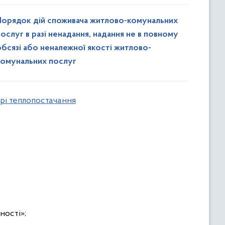
Порядок дій споживача житлово-комунальних
послуг в разі ненадання, надання не в повному
обсязі або неналежної якості житлово-
комунальних послуг
ері теплопостачання
ності»;