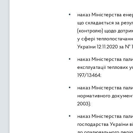
наказ Міністерства ене
що складається за резу
(контролю) щодо дотри
у сфері теплопостачанн
України 12.11.2020 за № 
наказ Міністерства пал
експлуатації теплових у
197/13464;
наказ Міністерства пал
нормативного документа
2003);
наказ Міністерства пал
господарства України в
до опалювального період