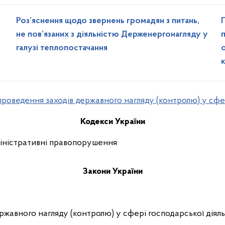
Роз’яснення щодо звернень громадян з питань,
не пов’язаних з діяльністю Держенергонагляду у
галузі теплопостачання
проведення заходів державного нагляду (контролю) у сф
Кодекси України
міністративні правопорушення
Закони України
ржавного нагляду (контролю) у сфері господарської діяль