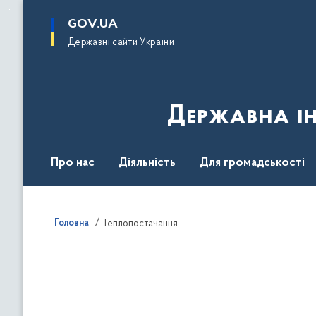
до
основного
GOV.UA
вмісту
Державні сайти України
Державна ін
Про нас
Діяльність
Для громадськості
Контакти
Головна
Теплопостачання