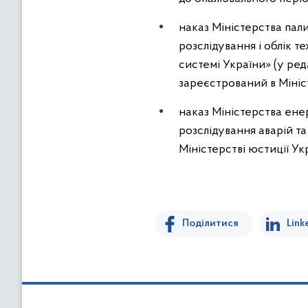
наказ Міністерства пал
розслідування і облік 
системі України» (у ред
зареєстрований в Мініст
наказ Міністерства енер
розслідування аварій т
Міністерстві юстиції Ук
Поділитися
Link