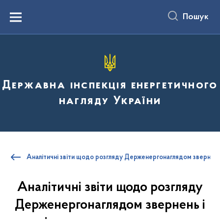
до
основного
Пошук
вмісту
Menu
Державна інспекція енергетичного
нагляду України
Аналітичні звіти щодо розгляду Держенергонаглядом звернень 
Аналітичні звіти щодо розгляду
Держенергонаглядом звернень і