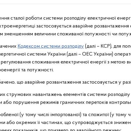
лектроенергетиці застосовується аварійне розвантаження 
м зменшенням величини споживаної потужності чи потужн
начених
Кодексом системи розподілу
(далі – КСР), для 
нергетичної системи України (далі – ОЕС України) опера
и регулювання споживання електричної енергії з метою
оенергії та потужності.
бачено, що аварійне розвантаження застосовується у разі
х струмових навантажень елементів системи розподілу 
и або порушення режимів граничних перетоків контрольо
леної (у тому числі імпортованої) та спожитої (у тому ч
ни або окремих її частинах, що супроводжується знижен
мих показників, що призвело до аварійного режиму;