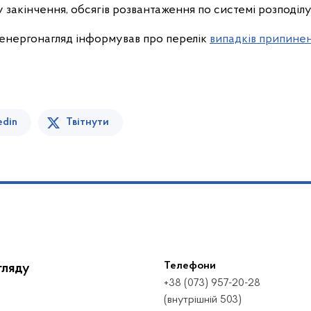
су закінчення, обсягів розвантаження по системі розподіл
енергонагляд інформував про перелік
випадків припинен
edin
Твітнути
Телефони
гляду
+38 (073) 957-20-28
(внутрішній 503)