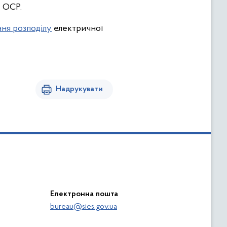
у ОСР.
ня розподілу
електричної
Надрукувати
Електронна пошта
bureau@sies.gov.ua