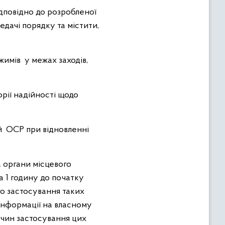
дповідно до розробленої
дачі порядку та містити,
жимів у межах заходів,
орії надійності щодо
й ОСР при відновленні
а органи місцевого
а 1 годину до початку
го застосування таких
 інформації на власному
ричин застосування цих