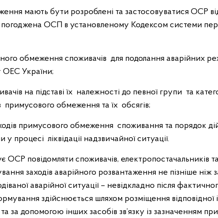
ження мають бути розроблені та застосовуватися ОСР ві
ти погоджена ОСП в установленому Кодексом системи пере
ійного обмеження споживачів для подолання аварійних ре
 ОЕС України;
вачів на підставі їх належності до певної групи та катег
в примусового обмеження та їх обсягів;
ходів примусового обмеження споживання та порядок ді
у процесі ліквідації надзвичайної ситуації.
язує ОСР повідомляти споживачів, електропостачальників т
ання заходів аварійного розвантаження не пізніше ніж з
діваної аварійної ситуації – невідкладно після фактично
нформування здійснюється шляхом розміщення відповідної
та за допомогою інших засобів зв’язку із зазначенням п