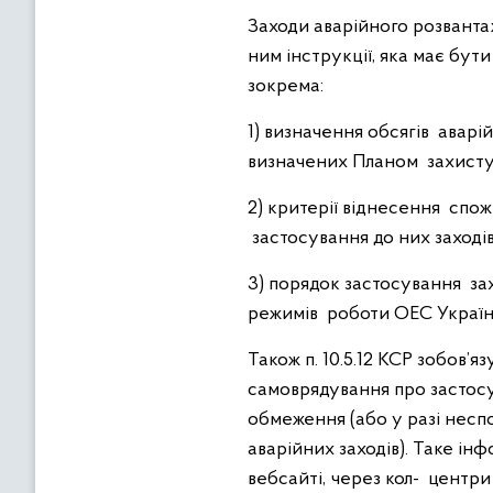
Заходи аварійного розванта
ним інструкції, яка має бу
зокрема:
1) визначення обсягів авар
визначених Планом захисту
2) критерії віднесення спожи
застосування до них заході
3) порядок застосування за
режимів роботи ОЕС України 
Також п. 10.5.12 КСР зобов’
самоврядування про застосув
обмеження (або у разі неспо
аварійних заходів). Таке і
вебсайті, через кол-
центри 