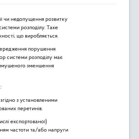
системи розподілу. Таке
ості, що виробляється.
попередження порушення
тор системи розподілу має
 вимушеного зменшення
:
згідно з установленими
ваних перетинів;
ислі експортованої)
ням частоти та/або напруги