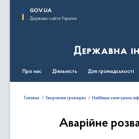
до
основного
GOV.UA
вмісту
Державні сайти України
Державна ін
Про нас
Діяльність
Для громадськості
Контакти
Головна
Звернення громадян
Найбільш запитувана ін
Аварійне розва