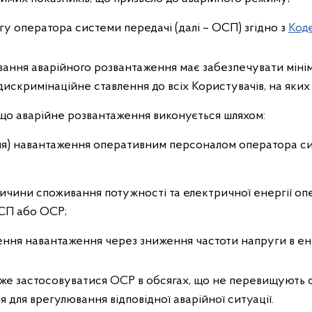
у оператора системи передачі (далі – ОСП) згідно з
Код
ання аварійного розвантаження має забезпечувати мінімі
едискримінаційне ставлення до всіх Користувачів, на яких
 що аварійне розвантаження виконується шляхом:
я) навантаження оперативним персоналом оператора сис
ичини споживання потужності та електричної енергії о
СП або ОСР;
ння навантаження через зниження частоти напруги в ен
же застосовуватися ОСР в обсягах, що не перевищують 
для врегулювання відповідної аварійної ситуації.