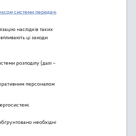
ексом системи передачі
.
зацію наслідків таких
 впливають ці заходи.
теми розподілу (далі –
перативним персоналом
ергосистемі.
обґрунтовано необхідні