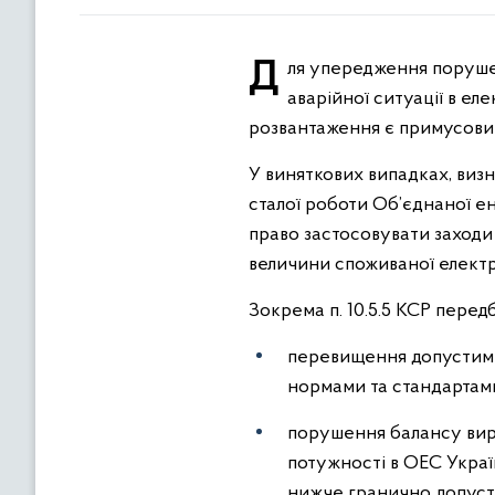
Для упередження порушення сталої роботи системи розподілу електричної енергії чи недопущення розвитку
аварійної ситуації в е
розвантаження є примусови
У виняткових випадках, виз
сталої роботи Об’єднаної е
право застосовувати заход
величини споживаної електр
Зокрема п. 10.5.5 КСР перед
перевищення допустими
нормами та стандартам
порушення балансу вироб
потужності в ОЕС Украї
нижче гранично допусти