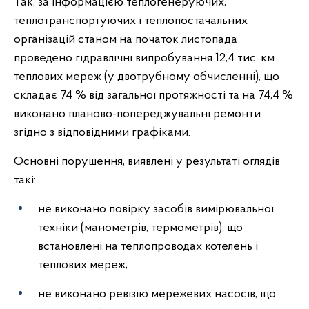
Так, за інформацією теплогенеруючих,
теплотранспортуючих і теплопостачальних
організацій станом на початок листопада
проведено гідравлічні випробування 12,4 тис. км
теплових мереж (у двотрубному обчисленні), що
складає 74 % від загальної протяжності та на 74,4 %
виконано планово-попереджувальні ремонти
згідно з відповідними графіками.
Основні порушення, виявлені у результаті оглядів
такі:
не виконано повірку засобів вимірювальної
техніки (манометрів, термометрів), що
встановлені на теплопроводах котелень і
теплових мереж;
не виконано ревізію мережевих насосів, що