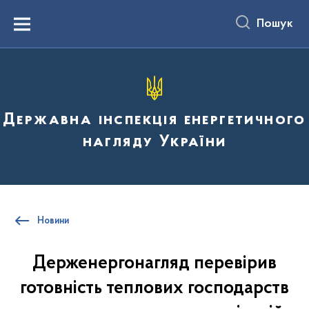
до
основного
Пошук
вмісту
Menu
Державна інспекція енергетичного
нагляду України
Новини
Держенергонагляд перевірив
готовність теплових господарств