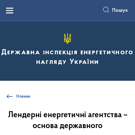
до
основного
Пошук
вмісту
Menu
Державна інспекція енергетичного
нагляду України
Новини
Лендерні енергетичні агентства –
основа державного