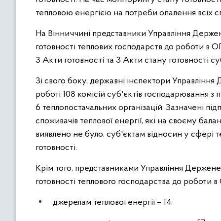
тепловою енергією на потреби опалення всіх сп
На Вінниччині представники Управління Держене
готовності теплових господарств до роботи в О
3 Акти готовності та 3 Акти стану готовності 
Зі свого боку, державні інспектори Управління 
роботі 108 комісій суб'єктів господарювання з 
6 теплопостачальних організацій. Зазначені пі
споживачів теплової енергії, які на своєму бала
виявлено не було, суб'єктам відносин у сфері т
готовності.
Крім того, представниками Управління Держене
готовності теплового господарства до роботи в 
джерелам теплової енергії – 14;