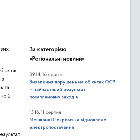
За категорією
«Регіональні новини»
б’єктів
,
09:14
16 серпня
 з
Виявлення порушень на об’єктах ОСР
ь та
– найчастіший результат
ано 2
позапланових заходів
,
13:16
11 серпня
Мешканці Покровська відновлено
електропостачання
езультаті