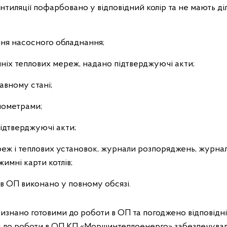
тиляції пофарбовано у відповідний колір та не мають ді
ння насосного обладнання;
шніх теплових мереж, надано підтверджуючі акти;
авному стані;
мометрами;
підтверджуючі акти;
реж і теплових установок, журнали розпоряджень, журнал
имні карти котлів;
 в ОП виконано у повному обсязі.
изнано готовими до роботи в ОП та погоджено відповідн
сті до роботи в ОП КП «Моршинтеплоенерго» забезпечува