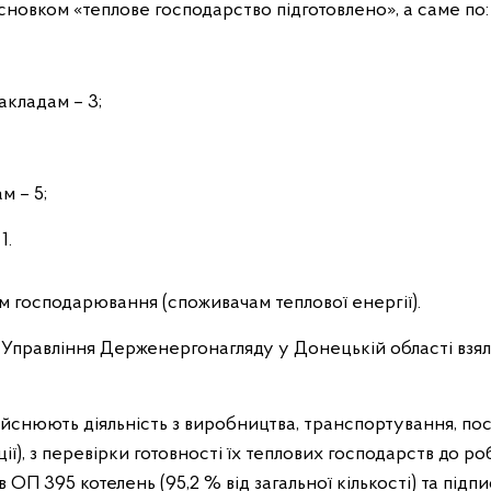
исновком «теплове господарство підготовлено», а саме по:
акладам – 3;
м – 5;
1.
м господарювання (споживачам теплової енергії).
 Управління Держенергонагляду у Донецькій області взял
дійснюють діяльність з виробництва, транспортування, по
ції), з перевірки готовності їх теплових господарств до ро
 ОП 395 котелень (95,2 % від загальної кількості) та підп