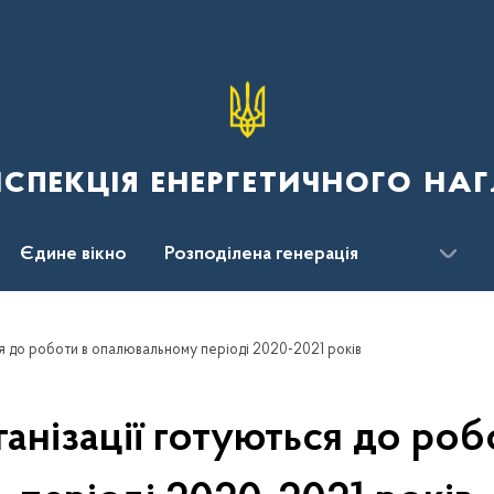
спекція енергетичного наг
Єдине вікно
Розподілена генерація
ся до роботи в опалювальному періоді 2020-2021 років
ганізації готуються до ро