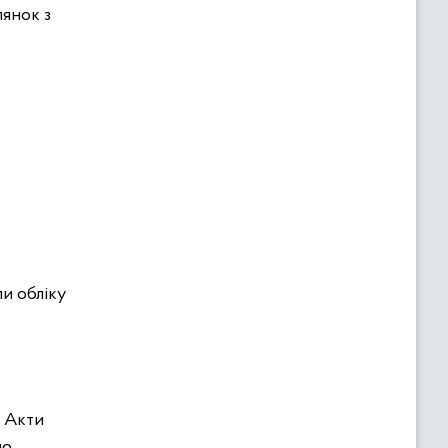
лянок з
и обліку
і Акти
ло