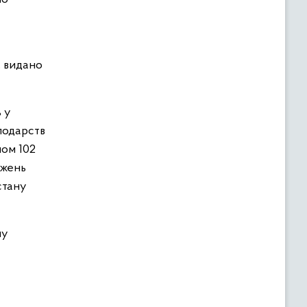
, видано
 у
сподарств
лом 102
ажень
стану
ну