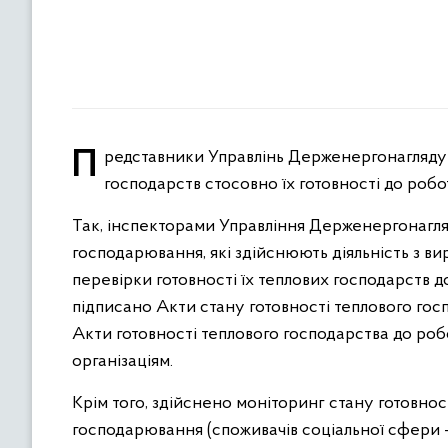
Представники Управлінь Держенергонагляду в областях продовжують здійснювати моніторинги теплових
господарств стосовно їх готовності до робо
Так, інспекторами Управління Держенергонагляду
господарювання, які здійснюють діяльність з ви
перевірки готовності їх теплових господарств д
підписано Акти стану готовності теплового гос
Акти готовності теплового господарства до робо
організаціям.
Крім того, здійснено моніторинг стану готовнос
господарювання (споживачів соціальної сфери – л