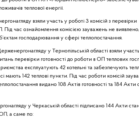
оживачів теплової енергії.
ргонагляду взяли участь у роботі 3 комісій з перевірки
П. Під час ознайомлення комісією зауважень не виявлено
суб’єктам господарювання у сфері теплопостачання.
Держенергонагляду у Тернопільській області взяли участь
питань перевірки готовності до роботи в ОП теплових го
дприємства експлуатують 42 котельні та забезпечують теп
нсі мають 142 теплові пункти. Під час роботи комісій заув
еплопостачання видано 108 Актів готовності та 184 Акти 
ргонагляду у Черкаській області підписано 144 Акти ста
ОП, а саме по: