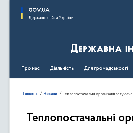
до
основного
GOV.UA
вмісту
Державні сайти України
Державна ін
Про нас
Діяльність
Для громадськості
Контакти
Головна
Новини
Теплопостачальні організації готують
Теплопостачальні ор