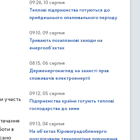
,
09:26
10 серпня
Теплові підприємства готуються до
прийдешнього опалювального періоду
,
09:10
09 серпня
Тривають позапланові заходи на
енергооб’єктах
,
08:15
06 серпня
Держенергонагляд на захисті прав
споживачів електроенергії
,
09:12
05 серпня
и участь
Підприємства країни готують теплові
господарства до зими
стачання
,
09:13
04 серпня
боти в
На об’єктах Кіровоградобленерго
исано
розслідували технологічне порушення