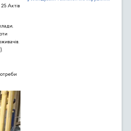
 25 Актів
клади,
боти
оживачів.
).
потреби