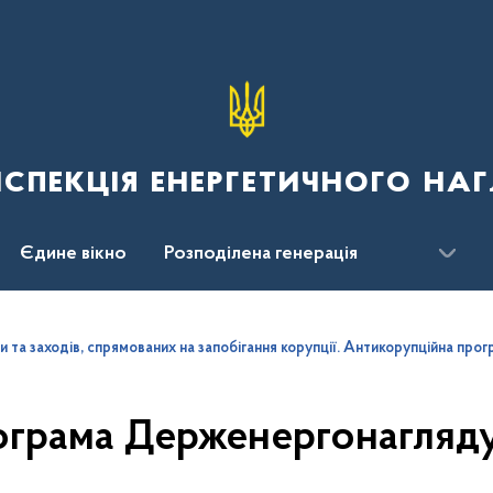
спекція енергетичного наг
Єдине вікно
Розподілена генерація
 та заходів, спрямованих на запобігання корупції. Антикорупційна про
ограма Держенергонагляду