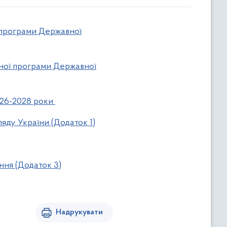
 програми Державної
йної програми Державної
026-2028 роки
ляду України (Додаток 1)
ння (Додаток 3)
Надрукувати