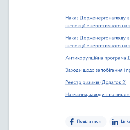
Наказ Держенергонагляду в
інспекції енергетичного на
Наказ Держенергонагляду ві
інспекції енергетичного на
Антикорупційна програма Де
Заходи щодо запобігання і п
Реєстр ризиків (Додаток 2)
Навчання, заходи з поширен
Поділитися
Link