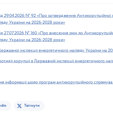
ід 29.04.2026 № 92 «Про затвердження Антикорупційної
гляду України на 2026-2028 роки»
д 27.07.2026 № 160 «Про внесення змін до Антикорупці
гляду України на 2026-2028 роки»
ржавної інспекції енергетичного нагляду України на 2
ротидії корупції в Державній інспекції енергетичного наг
ня інформації щодо програм антикорупційного спрямува
edin
Твітнути