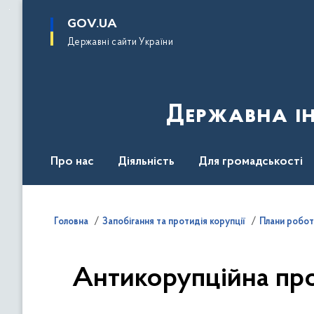
до
основного
GOV.UA
вмісту
Державні сайти України
Державна ін
Про нас
Діяльність
Для громадськості
Контакти
Головна
Запобігання та протидія корупції
Плани роботи
Антикорупційна пр