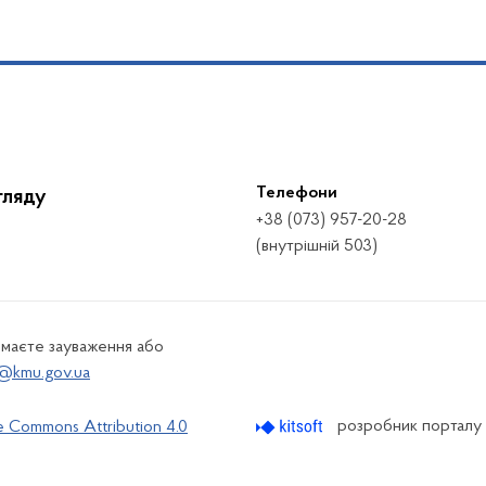
Телефони
гляду
+38 (073) 957-20-28
(внутрішній 503)
 маєте зауваження або
@kmu.gov.ua
розробник порталу
e Commons Attribution 4.0