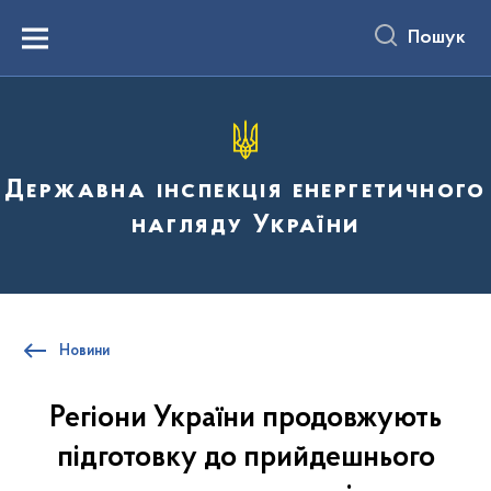
до
основного
Пошук
вмісту
Menu
Державна інспекція енергетичного
нагляду України
Новини
Регіони України продовжують
підготовку до прийдешнього