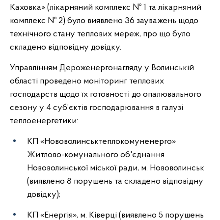
Каховка» (лікарняний комплекс № 1 та лікарняний
комплекс № 2) було виявлено 36 зауважень щодо
технічного стану теплових мереж, про що було
складено відповідну довідку.
Управлінням Дероженергонагляду у Волинській
області проведено моніторинг теплових
господарств щодо їх готовності до опалювального
сезону у 4 суб’єктів господарювання в галузі
теплоенергетики:
КП «Нововолинськтеплокомуненерго»
Житлово-комунального об'єднання
Нововолинської міської ради, м. Нововолинськ
(виявлено 8 порушень та складено відповідну
довідку);
КП «Енергія», м. Ківерці (виявлено 5 порушень