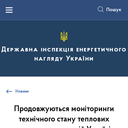
до
основного
Пошук
вмісту
Menu
Державна інспекція енергетичного
нагляду України
Новини
Продовжуються моніторинги
технічного стану теплових