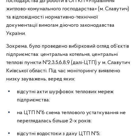
господарства до роботи в ОП КП «Управління
житлово-комунального господарства» (м. Славутич)
та відповідності нормативно-технічної
документації вимогам діючого законодавства
України.
Зокрема, було проведено вибірковий огляд об’єктів
підприємства: центральна котельня, центральні
теплові пункти №2,3,5,6,8,9 (далі-ЦТП) у м. Славутич
Київської області. Під час моніторингу виявлено
низку зауважень, веред яких:
відсутні акти шурфовок теплових мереж
підприємства;
на ЦТП №6 схема теплового устаткування не
переглядалась більше 2-х років;
відсутні водостоки з даху ЦТП №5;