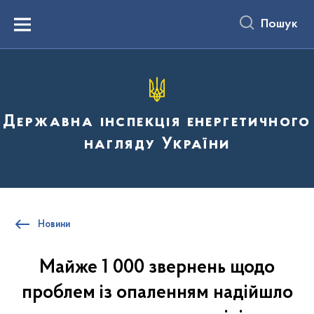
до
основного
Пошук
вмісту
Menu
Державна інспекція енергетичного
нагляду України
Новини
Майже 1 000 звернень щодо
проблем із опаленням надійшло