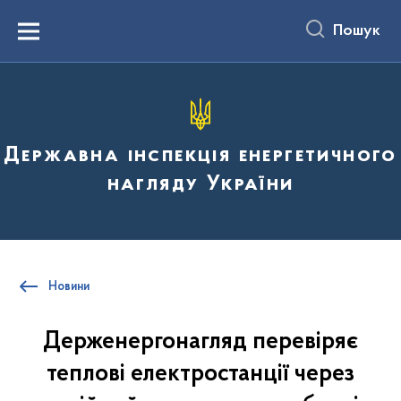
до
основного
Пошук
вмісту
Menu
Державна інспекція енергетичного
нагляду України
Новини
Держенергонагляд перевіряє
теплові електростанції через