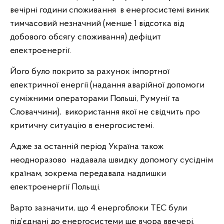
вечірні години споживання в енергосистемі виник
тимчасовий незначний (менше 1 відсотка від
добового обсягу споживання) дефіцит
електроенергії.
Його було покрито за рахунок імпортної
електричної енергії (надання аварійної допомоги
суміжними операторами Польші, Румунії та
Словаччини), використання якої не свідчить про
критичну ситуацію в енергосистемі.
Адже за останній період Україна також
неодноразово надавала швидку допомогу сусіднім
країнам, зокрема передавала надлишки
електроенергії Польщі.
Варто зазначити, що 4 енергоблоки ТЕС були
під’єднані до енергосистеми ще вчора ввечері.