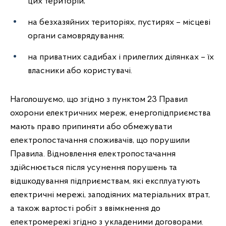
цих територій;
на безхазяйних територіях, пустирях – місцеві
органи самоврядування;
на приватних садибах і прилеглих ділянках – їх
власники або користувачі.
Наголошуємо, що згідно з пунктом 23 Правил
охорони електричних мереж, енергопідприємства
мають право припиняти або обмежувати
електропостачання споживачів, що порушили
Правила. Відновлення електропостачання
здійснюється після усунення порушень та
відшкодування підприємствам, які експлуатують
електричні мережі, заподіяних матеріальних втрат,
а також вартості робіт з ввімкнення до
електромережі згідно з укладеними договорами.