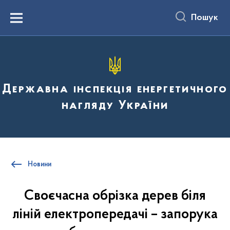
до
основного
Пошук
вмісту
Menu
Державна інспекція енергетичного
нагляду України
Новини
Своєчасна обрізка дерев біля
ліній електропередачі – запорука