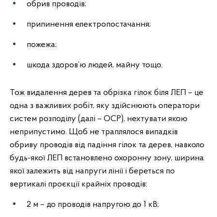
обрив проводів;
припинення електропостачання;
пожежа;
шкода здоров’ю людей, майну тощо.
Тож видалення дерев та обрізка гілок біля ЛЕП – це
одна з важливих робіт, яку здійснюють оператори
систем розподілу (далі – ОСР), нехтувати якою
неприпустимо. Щоб не траплялося випадків
обриву проводів від падіння гілок та дерев, навколо
будь-якої ЛЕП встановлено охоронну зону, ширина
якої залежить від напруги лінії і береться по
вертикалі проєкції крайніх проводів:
2 м – до проводів напругою до 1 кВ;