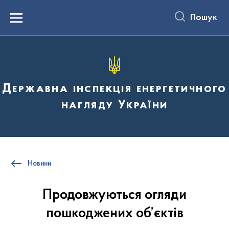
до
основного
Пошук
вмісту
Menu
Державна інспекція енергетичного
нагляду України
Новини
Продовжуються огляди
пошкоджених об’єктів