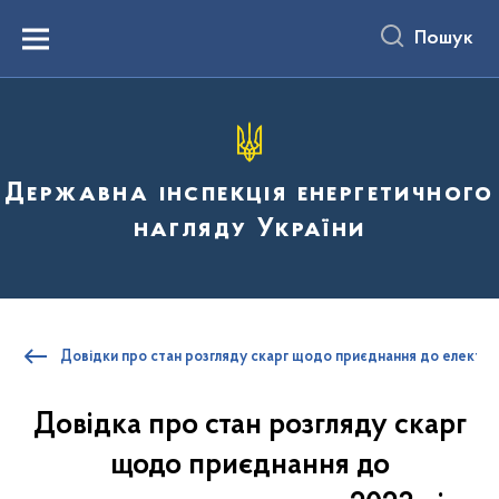
до
основного
Пошук
вмісту
Menu
Державна інспекція енергетичного
нагляду України
Довідки про стан розгляду скарг щодо приєднання до електри
Довідка про стан розгляду скарг
щодо приєднання до