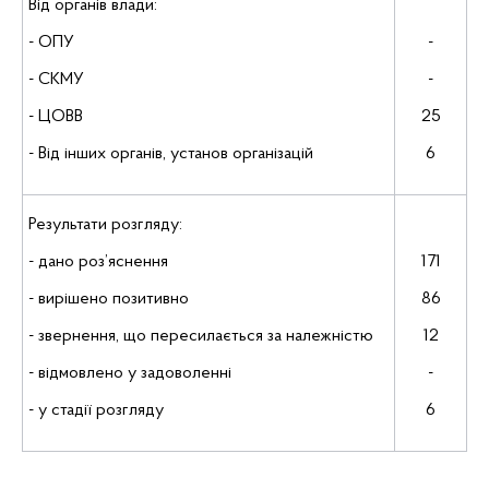
Від органів влади:
- ОПУ
-
- СКМУ
-
- ЦОВВ
25
- Від інших органів, установ організацій
6
Результати розгляду:
- дано роз’яснення
171
- вирішено позитивно
86
- звернення, що пересилається за належністю
12
- відмовлено у задоволенні
-
- у стадії розгляду
6