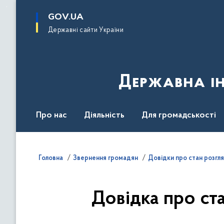
до
основного
GOV.UA
вмісту
Державні сайти України
Державна ін
Про нас
Діяльність
Для громадськості
Контакти
Головна
Звернення громадян
Довідки про стан розгл
Довідка про ст