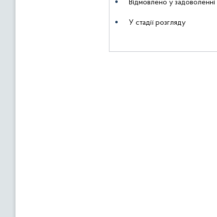
Відмовлено у задоволенні
У стадії розгляду