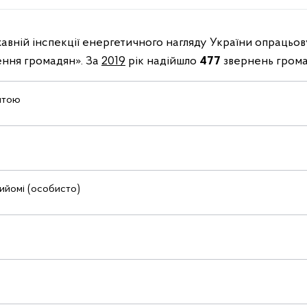
вній інспекції енергетичного нагляду України опрацьов
ення громадян». За
2019
рік надійшло
477
звернень громад
штою
ийомі (особисто)