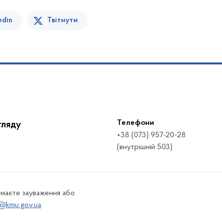
edin
Твітнути
Телефони
гляду
+38 (073) 957-20-28
(внутрішній 503)
 маєте зауваження або
@kmu.gov.ua