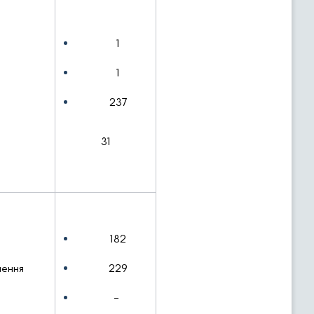
1
1
237
31
182
нення
229
–