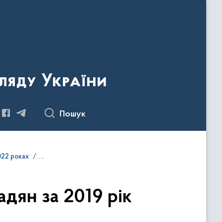
ляду України
Пошук
022 роках
дян за 2019 рік