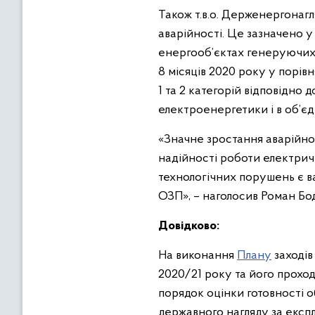
Також т.в.о. Держенергонагл
аварійності. Це зазначено у 
енергооб’єктах генеруючих
8 місяців 2020 року у порів
1 та 2 категорій відповідно 
електроенергетики і в об’єд
«Значне зростання аварійно
надійності роботи електричн
технологічних порушень є в
ОЗП», – наголосив Роман Бо
Довідково:
На виконання
Плану
заходів
2020/21 року та його прохо
порядок оцінки готовності 
державного нагляду за експ