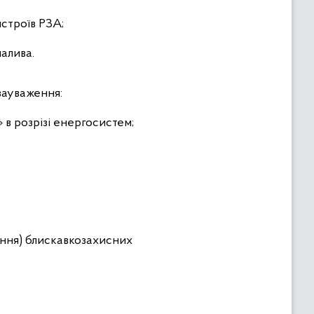
строїв РЗА;
палива.
зауваження:
 в розрізі енергосистем;
ення) блискавкозахисних