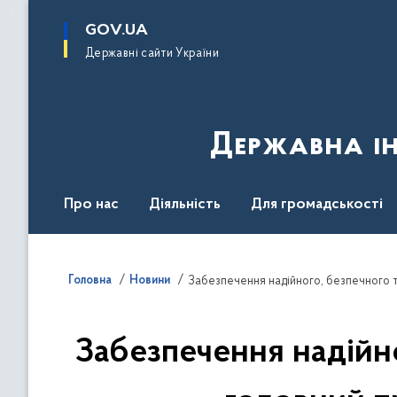
до
основного
GOV.UA
вмісту
Державні сайти України
Державна ін
Про нас
Діяльність
Для громадськості
Контакти
Головна
Новини
Забезпечення надійного, безпечного т
Забезпечення надійно