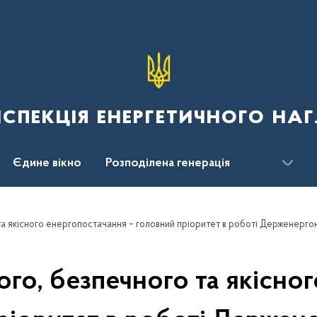
спекція енергетичного наг
Єдине вікно
Розподілена генерація
а якісного енергопостачання – головний пріоритет в роботі Держенерго
го, безпечного та якісно