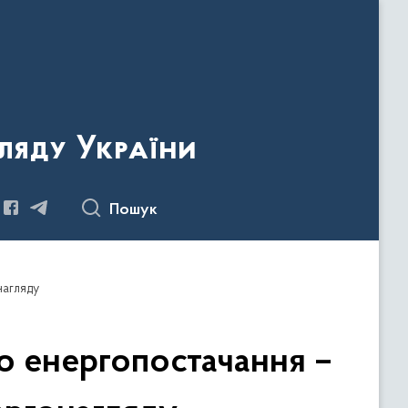
ляду України
Пошук
нагляду
го енергопостачання –