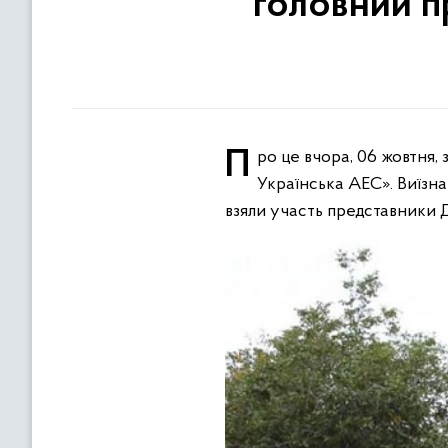
головний п
Про це вчора, 06 жовтня, заявив т.в.о. Голови Держенергонагляду Роман Боднар під час візиту на ВП «Южно-
Українська АЕС». Виїзна 
взяли участь представники 