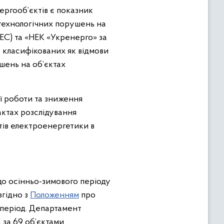
нергооб’єктів є показник
ть технологічних порушень на
С) та «НЕК «Укренерго» за
3, класифікованих як відмови
шень на об’єктах
ї роботи та зниження
актах розслідування
тів електроенергетики в
до осінньо-зимового періоду
згідно з
Положенням
про
 період. Департамент
 за 69 об’єктами