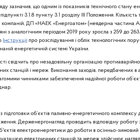
яду зазначив, що одним із показників технічного стану е
підпункті 3.1.8 пункту 3.1 розділу ІІІ Положення. Кількіс
 компаній, ДП «НАЕК «Енергоатом» (неядерна частина АЕ
няні з аналогічним періодом 2019 року зросла з 259 до 26
до
Інструкції
про розслідування і облік технологічних пору
наній енергетичній системі України.
сті свідчить про незадовільну організацію протиаварійно
их станцій і мереж. Виконання заходів, передбачених в 
агомими чинниками забезпечення надійної роботи об’єк
днар.
 з підготовки об’єктів паливно-енергетичного комплексу 
дження, Держенергонагляд проводить відповідну роботу 
об'єктів електроенергетики до роботи в осінньо-зимовий
луатацією електричних станцій та мереж здійснює нагляд