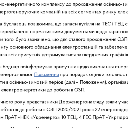
вно-енергетичного комплексу до проходження осінньо-зи
енергогенеруючих компаній на всіх сегментах ринку елек
 Буславець повідомила, що запаси вугілля на ТЕС і ТЕЦ с
е передбачено нормативними документами щодо гарантов
ім того, було зазначено, що для сталого проходження ОЗ
онту основного обладнання електростанцій та забезпече
ала всіх присутніх дотримуватися затверджених графіків
ан Боднар поінформував присутніх щодо виконання ене
ренерго» вимог
Положення
про порядок оцінки готовності
 в осінньо-зимовий період (далі – Положення), організа
ів електроенергетики до роботи в ОЗП.
очного року представники Держенергонагляду взяли участ
об’єктів до роботи в ОЗП 2020/2021 років 22 енергопідп
 ПрАТ «НЕК «Укренерго», 10 ТЕЦ, 4 ГЕС ПрАТ «Укргідро