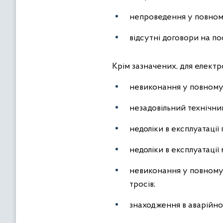
непроведення у повному
відсутні договори на по
Крім зазначених, для елект
невиконання у повному 
незадовільний технічни
недоліки в експлуатації
недоліки в експлуатаці
невиконання у повному 
тросів;
знаходження в аварійно