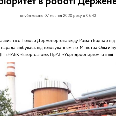
ріоритет в роботі Держен
опубліковано 07 жовтня 2020 року о 08:43
нарада відбулась під головуванням в.о. Міністра Ольги Бус
ДП «НАЕК «Енергоатом», ПрАТ «Укргідроенерго» та інші.