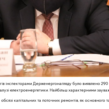
нгів інспекторами Держенергонагляду було виявлено 29
алузі електроенергетики. Найбільш характерними заува
обсязі капітальних та поточних ремонтів, як основного т