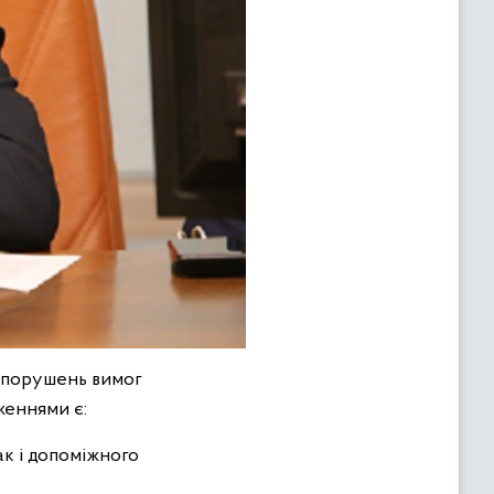
0 порушень вимог
женнями є:
ак і допоміжного