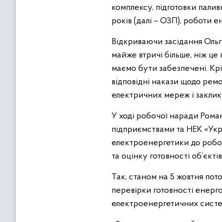
комплексу, підготовки пали
років (далі – ОЗП), роботи 
Відкриваючи засідання Ольга
майже втричі більше, ніж ц
маємо бути забезпечені. Кр
відповідні накази щодо рем
електричних мереж і заклик
У ході робочої наради Ром
підприємствами та НЕК «Ук
електроенергетики до роботи
та оцінку готовності об’єкт
Так, станом на 5 жовтня пот
перевірки готовності енерго
електроенергетичних систем