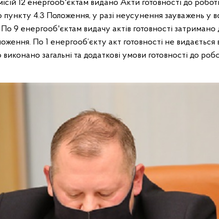
ісій 12 енергооб'єктам видано Акти готовності до роботи
 пункту 4.3 Положення, у разі неусунення зауважень у в
 По 9 енергооб'єктам видачу актів готовності затримано
ложення. По 1 енергооб’єкту акт готовності не видається 
 виконано загальні та додаткові умови готовності до роб