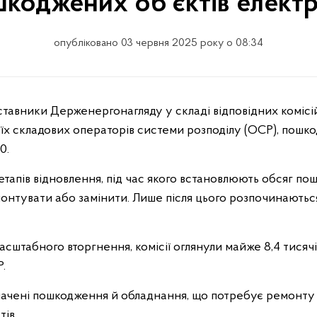
шкоджених об’єктів елект
опубліковано 03 червня 2025 року о 08:34
х складових операторів системи розподілу (ОСР), пошкод
0.
етапів відновлення, під час якого встановлюють обсяг пош
онтувати або замінити. Лише після цього розпочинаютьс
асштабного вторгнення, комісії оглянули майже 8,4 тисячі
.
значені пошкодження й обладнання, що потребує ремонту
ів.