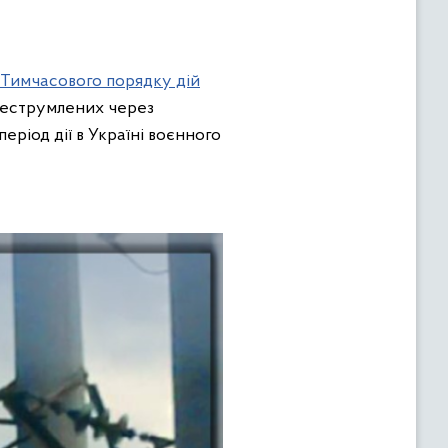
Тимчасового порядку дій
знеструмлених через
еріод дії в Україні воєнного