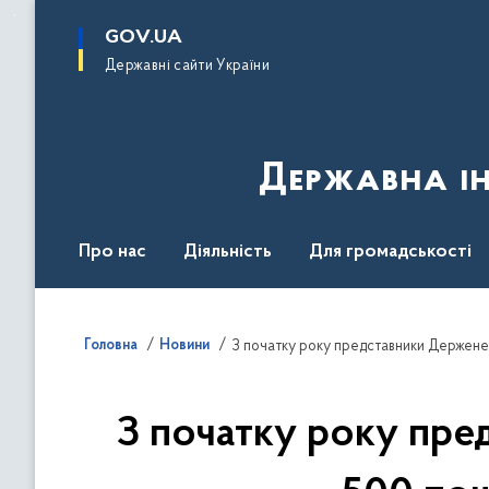
до
основного
GOV.UA
вмісту
Державні сайти України
Державна ін
Про нас
Діяльність
Для громадськості
Контакти
Головна
Новини
З початку року представники Держене
З початку року пре