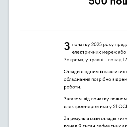
500 по
З початку 2025 року представники Держенергонагляду у складі відповідних комісій оглянули 502 об'єкти
електричних мереж або ї
Зокрема, у травні – понад 17
Огляди є одним із важливих 
обладнання потрібно відрем
роботи.
Загалом, від початку повном
електроенергетики у 21 ОСР
За результатами оглядів ви
понад 9 тисяч дефектних акт