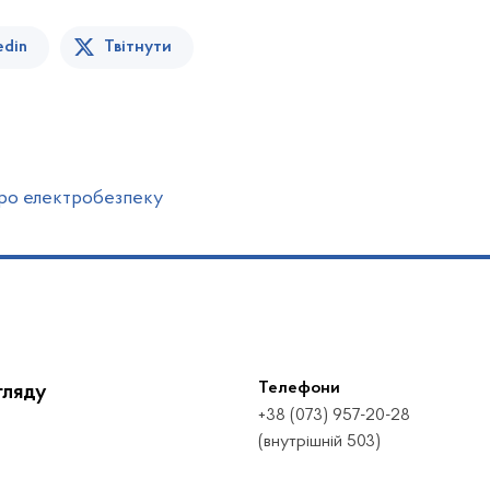
edin
Твітнути
 про електробезпеку
Телефони
гляду
+38 (073) 957-20-28
(внутрішній 503)