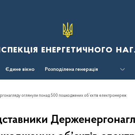
спекція енергетичного наг
Єдине вікно
Розподілена генерація
ргонагляду оглянули понад 500 пошкоджених об’єктів електромереж
дставники Держенергонаг