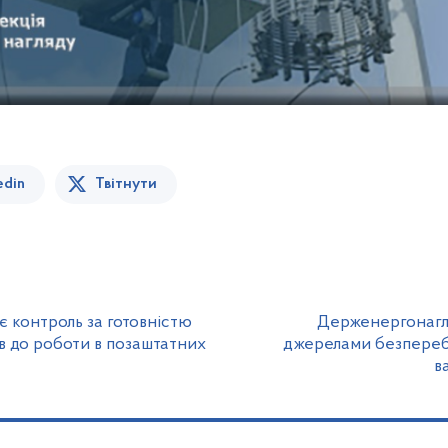
edin
Твітнути
 контроль за готовністю
Держенергонагл
в до роботи в позаштатних
джерелами безпереб
в