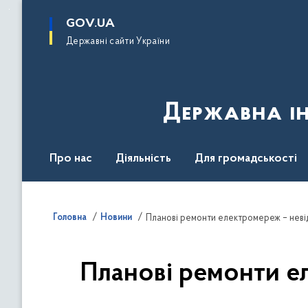
до
основного
GOV.UA
вмісту
Державні сайти України
Державна ін
Про нас
Діяльність
Для громадськості
Контакти
Головна
Новини
Планові ремонти електромереж – неві
Планові ремонти е