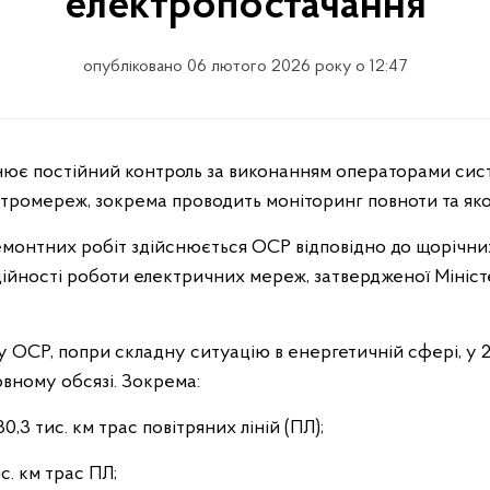
електропостачання
опубліковано 06 лютого 2026 року о 12:47
тромереж, зокрема проводить моніторинг повноти та якос
монтних робіт здійснюється ОСР відповідно до щорічних
ійності роботи електричних мереж, затвердженої Мініс
у ОСР, попри складну ситуацію в енергетичній сфері, у 2
вному обсязі. Зокрема:
,3 тис. км трас повітряних ліній (ПЛ);
. км трас ПЛ;