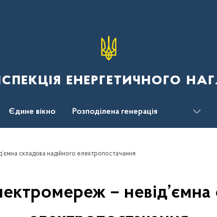
спекція енергетичного наг
Єдине вікно
Розподілена генерація
д’ємна складова надійного електропостачання
лектромереж – невід’ємна 