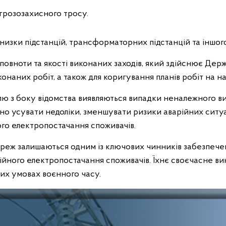
 грозозахисного тросу.
 низки підстанцій, трансформаторних підстанцій та іншо
овноти та якості виконаних заходів, який здійснює Дер
онаних робіт, а також для коригування планів робіт на на
ю з боку відомства виявляються випадки неналежного в
о усувати недоліки, зменшувати ризики аварійних ситуа
ого електропостачання споживачів.
еж залишаються одним із ключових чинників забезпечен
йного електропостачання споживачів. Їхнє своєчасне ви
их умовах воєнного часу.