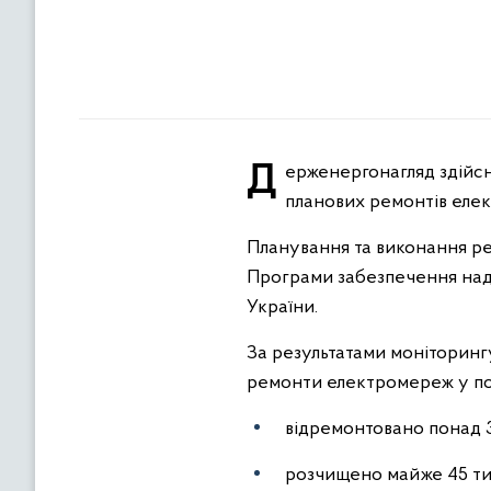
Держенергонагляд здійснює постійний контроль за виконанням операторами системи розподілу (ОСР)
планових ремонтів елек
Планування та виконання ре
Програми забезпечення над
України.
За результатами моніторинг
ремонти електромереж у по
відремонтовано понад 30
розчищено майже 45 тис