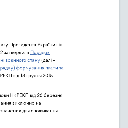
Указу Президента України від
52 затвердила
Порядок
їні воєнного стану
(далі –
рядку) формування плати за
РЕКП від 18 грудня 2018
нови НКРЕКП від 26 березня
нання виключно на
изначених для споживання