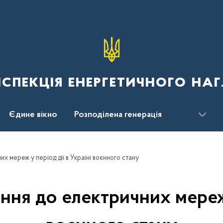
спекція енергетичного наг
Єдине вікно
Розподілена генерація
 мереж у період дії в Україні воєнного стану
ня до електричних мереж у