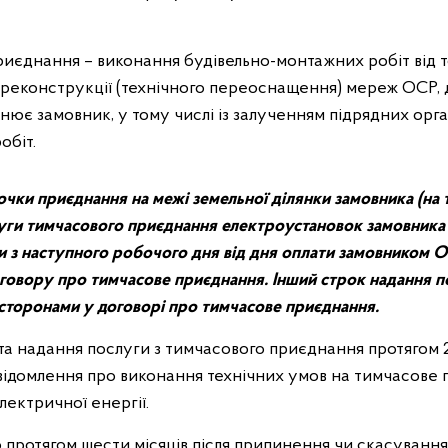
риєднання – виконання будівельно-монтажних робіт від 
реконструкції (технічного переоснащення) мереж ОСР, 
нює замовник, у тому числі із залученням підрядних орган
обіт.
чки приєднання на межі земельної ділянки замовника (на т
уги тимчасового приєднання електроустановок замовника с
и з наступного робочого дня від дня оплати замовником О
говору про тимчасове приєднання. Інший строк надання п
сторонами у договорі про тимчасове приєднання.
та надання послуги з тимчасового приєднання протягом 2
ідомлення про виконання технічних умов на тимчасове 
лектричної енергії.
 протягом шести місяців після припинення чи скасування 