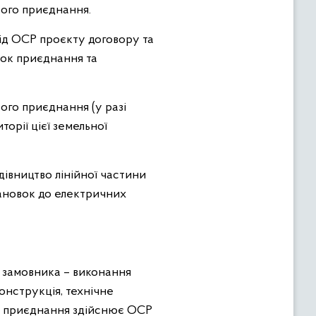
ого приєднання.
від ОСР проєкту договору та
чок приєднання та
ого приєднання (у разі
орії цієї земельної
івництво лінійної частини
ановок до електричних
и) замовника – виконання
нструкція, технічне
ни приєднання здійснює ОСР