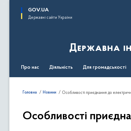
до
основного
GOV.UA
вмісту
Державні сайти України
Державна ін
Про нас
Діяльність
Для громадськості
Контакти
Головна
Новини
Особливості приєднання до електричних
Особливості приєднан