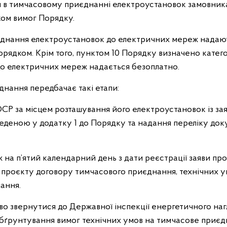
 в тимчасовому приєднанні електроустановок замовника
ом вимог Порядку.
єднання електроустановок до електричних мереж надаю
ядком. Крім того, пунктом 10 Порядку визначено категор
до електричних мереж надається безоплатно.
днання передбачає такі етапи:
ОСР за місцем розташування його електроустановок із з
деною у додатку 1 до Порядку та надання переліку доку
іж на п’ятий календарний день з дати реєстрації заяви п
, проєкту договору тимчасового приєднання, технічних у
ання.
о звернутися до Державної інспекції енергетичного наг
бґрунтування вимог технічних умов на тимчасове приєд