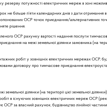
у резерву потужності електричних мереж в зоні можлив
рок не більше п’яти календарних днів з дати отримання 
апропонованих ОСР точок приєднання/альтернативних то
няте рішення.
вленого ОСР рахунку вартості надання послуги тимчасов
иєднання на межі земельної ділянки замовника (на терит
нтажних робіт у зовнішніх електричних мережах ОСР, буд
умовами договору про тимчасове приєднання електроуст
і земельної ділянки (на території цієї земельної ділянк
обіт в існуючих зовнішніх електричних мереж ОСР (реко
є ОСР за власний рахунок, будівництво лінійної части