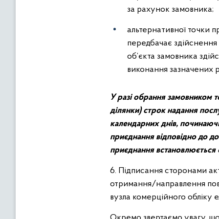
за рахунок замовника;
альтернативної точки п
передбачає здійснення 
об’єкта замовника здійс
виконання зазначених р
У разі обрання замовником то
ділянки) строк надання посл
календарних днів, починаюч
приєднання відповідно до до
приєднання встановлюється 
6. Підписання сторонами ак
отримання/направлення пов
вузла комерційного обліку е
Окремо звертаємо увагу, що