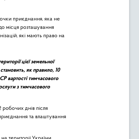
точки приєднання, яка не
до місця розташування
ізацій, які мають право на
ериторії цієї земельної
тановить, як правило, 10
СР вартості тимчасового
ослуги з тимчасового
 робочих днів після
приєднання та влаштування
на території України