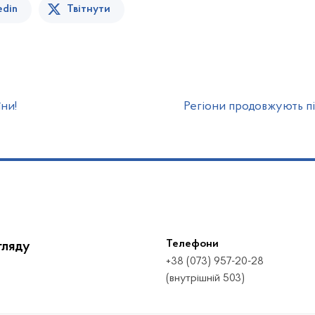
edin
Твітнути
ни!
Регіони продовжують п
Телефони
гляду
+38 (073) 957-20-28
(внутрішній 503)