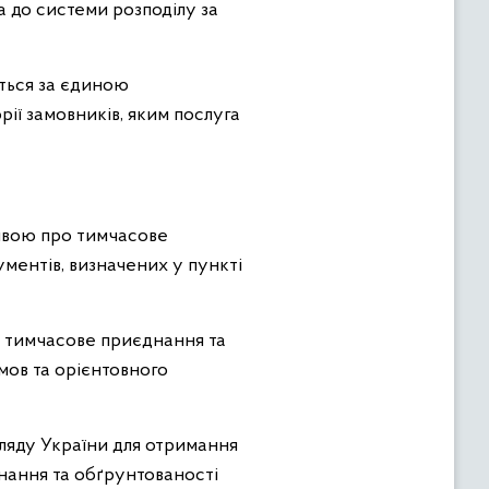
 до системи розподілу за
ться за єдиною
ії замовників, яким послуга
аявою про тимчасове
ментів, визначених у пункті
ро тимчасове приєднання та
мов та орієнтовного
ляду України для отримання
нання та обґрунтованості