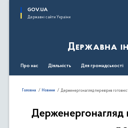
до
основного
GOV.UA
вмісту
Державні сайти України
Державна ін
Про нас
Діяльність
Для громадськості
Контакти
Головна
Новини
Держенергонагляд перевірив готовніс
Держенергонагляд п