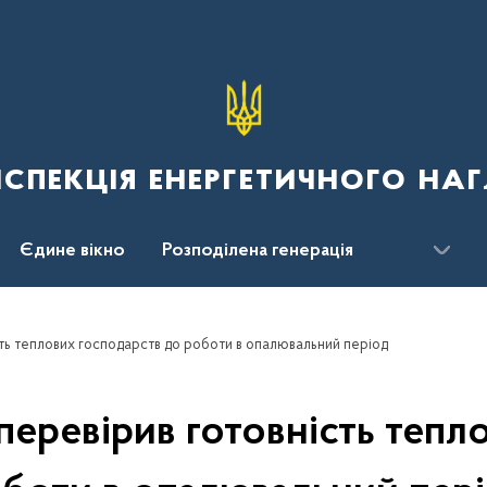
спекція енергетичного наг
Єдине вікно
Розподілена генерація
ть теплових господарств до роботи в опалювальний період
еревірив готовність тепл