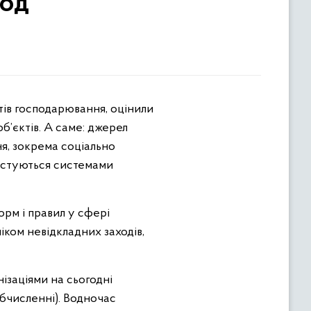
іод
б’єктів. А саме: джерел
я, зокрема соціально
ористуються системами
орм і правил у сфері
іком невідкладних заходів,
ізаціями на сьогодні
обчисленні). Водночас