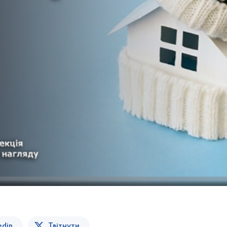
edin
Твітнути