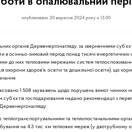
боти в опалювальний пер
опубліковано 20 вересня 2024 року о 13:00
ти в осінньо-зимовий період понад тисячі енергетичних о
ними до них тепловими мережами, систем теплоспоживанн
ів охорони здоров’я, освіти та дошкільної освіти), що к
ачання.
фіксовано 1 508 зауважень щодо порушень вимог чинних н
м суб’єктів господарювання надано рекомендації з перел
 Держенергонагляду.
 теплотранспортувальними та теплопостачальними орган
обування на 4,3 тис. км теплових мереж (у двотрубному 