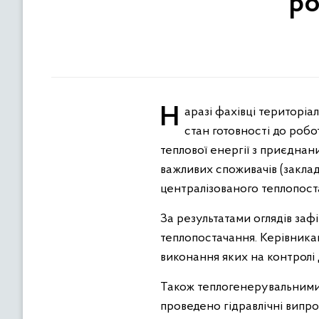
ро
Наразі фахівці територіальних органів Держенергонагляду, за зверненнями суб’єктів господарювання, оцінили
стан готовності до робо
теплової енергії з приєдна
важливих споживачів (заклад
централізованого теплопост
За результатами оглядів за
теплопостачання. Керівника
виконання яких на контролі
Також теплогенерувальними,
проведено гідравлічні випр