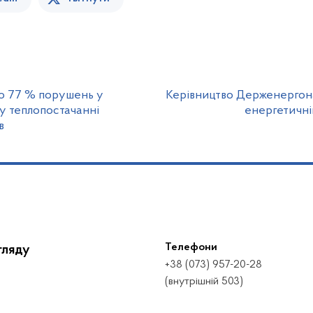
о 77 % порушень у
Керівництво Держенергона
у теплопостачанні
енергетичні
в
Телефони
гляду
+38 (073) 957-20-28
(внутрішній 503)