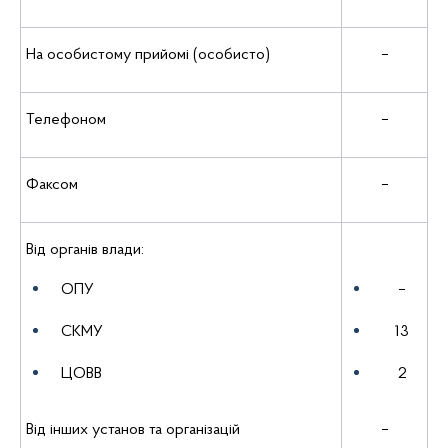
На особистому прийомі (особисто)
–
Телефоном
–
Факсом
–
Від органів влади:
ОПУ
–
СКМУ
13
ЦОВВ
2
Від інших установ та організацій
–